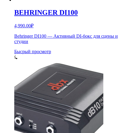
BEHRINGER DI100
4,990.00
₽
Behringer DI100 — Активный DI-бокс для сцены и
студии
Бысрый просмотр