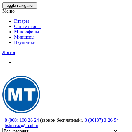
Skip
Toggle navigation
to
Меню
the
content
Гитары
Синтезаторы
Микрофоны
Микшеры
Наушники
Логин
8 (800) 100-26-24
(звонок бесплатный),
8 (86137) 3-26-54
bstmusic@mail.ru