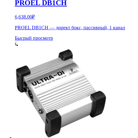
PROEL DB1CH
6,638.00
₽
PROEL DB1CH — директ бокс, пассивный, 1 канал
Бысрый просмотр