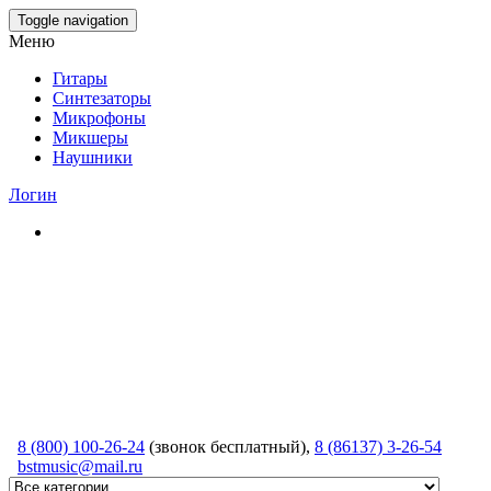
Skip
Toggle navigation
to
Меню
the
content
Гитары
Синтезаторы
Микрофоны
Микшеры
Наушники
Логин
8 (800) 100-26-24
(звонок бесплатный),
8 (86137) 3-26-54
bstmusic@mail.ru