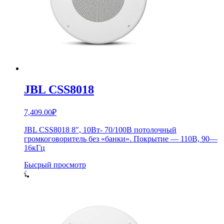
JBL CSS8018
7,409.00
₽
JBL CSS8018 8″, 10Вт- 70/100В потолочный
громкоговоритель без «банки». Покрытие — 110В, 90—
16кГц
Бысрый просмотр