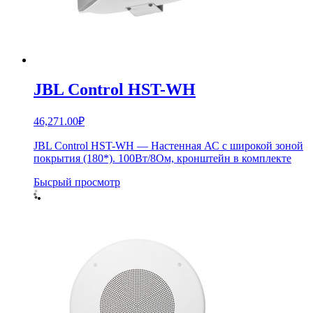
JBL Control HST-WH
46,271.00
₽
JBL Control HST-WH — Настенная АС с широкой зоной
покрытия (180*). 100Вт/8Ом, кронштейн в комплекте
Бысрый просмотр