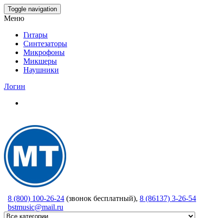
Skip
Toggle navigation
to
Меню
the
content
Гитары
Синтезаторы
Микрофоны
Микшеры
Наушники
Логин
8 (800) 100-26-24
(звонок бесплатный),
8 (86137) 3-26-54
bstmusic@mail.ru