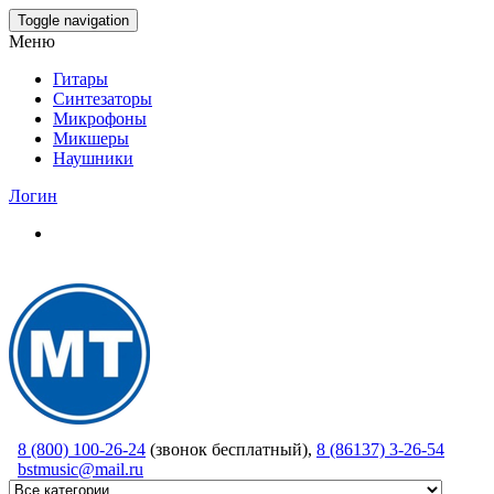
Skip
Toggle navigation
to
Меню
the
content
Гитары
Синтезаторы
Микрофоны
Микшеры
Наушники
Логин
8 (800) 100-26-24
(звонок бесплатный),
8 (86137) 3-26-54
bstmusic@mail.ru