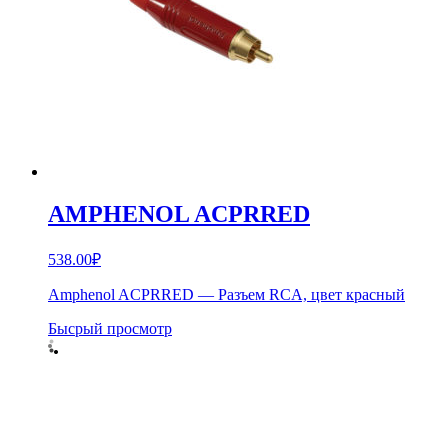
AMPHENOL ACPRRED
538.00
₽
Amphenol ACPRRED — Разъем RCA, цвет красный
Бысрый просмотр