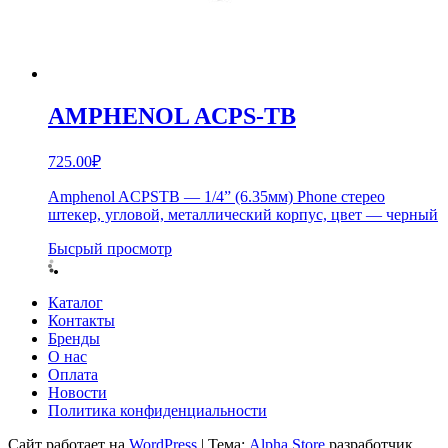
AMPHENOL ACPS-TB
725.00
₽
Amphenol ACPSTB — 1/4” (6.35мм) Phone стерео
штекер, угловой, металлический корпус, цвет — черный
Бысрый просмотр
Каталог
Контакты
Бренды
О нас
Оплата
Новости
Политика конфиденциальности
Сайт работает на
WordPress
|
Тема:
Alpha Store
разработчик