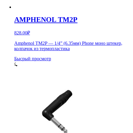
AMPHENOL TM2P
828.00
₽
Amphenol TM2P — 1/4” (6.35мм) Phone моно штекер,
колпачок из термопластика
Бысрый просмотр