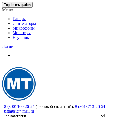
Skip
Toggle navigation
to
Меню
the
content
Гитары
Синтезаторы
Микрофоны
Микшеры
Наушники
Логин
8 (800) 100-26-24
(звонок бесплатный),
8 (86137) 3-26-54
bstmusic@mail.ru