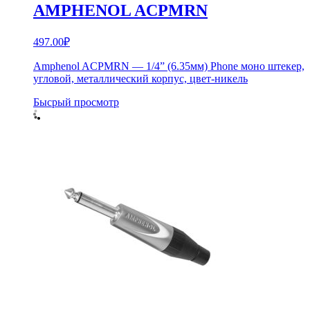
AMPHENOL ACPMRN
497.00
₽
Amphenol ACPMRN — 1/4” (6.35мм) Phone моно штекер,
угловой, металлический корпус, цвет-никель
Бысрый просмотр