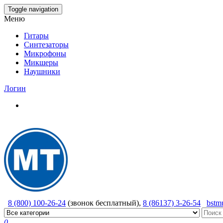
Skip
Toggle navigation
to
Меню
the
content
Гитары
Синтезаторы
Микрофоны
Микшеры
Наушники
Логин
8 (800) 100-26-24
(звонок бесплатный),
8 (86137) 3-26-54
bstm
0