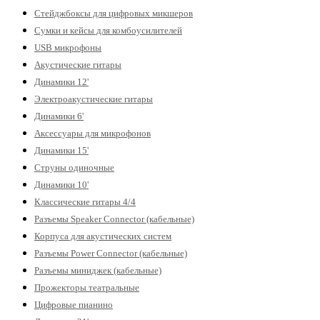
Стейджбоксы для цифровых микшеров
Сумки и кейсы для комбоусилителей
USB микрофоны
Акустические гитары
Динамики 12'
Электроакустические гитары
Динамики 6'
Аксессуары для микрофонов
Динамики 15'
Струны одиночные
Динамики 10'
Классические гитары 4/4
Разъемы Speaker Connector (кабельные)
Корпуса для акустических систем
Разъемы Power Connector (кабельные)
Разъемы миниджек (кабельные)
Прожекторы театральные
Цифровые пианино