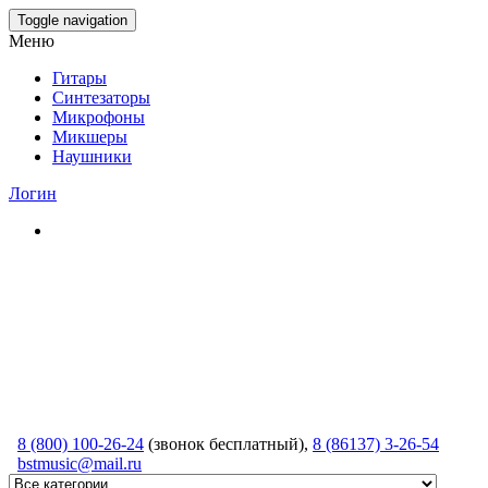
Skip
Toggle navigation
to
Меню
the
content
Гитары
Синтезаторы
Микрофоны
Микшеры
Наушники
Логин
8 (800) 100-26-24
(звонок бесплатный),
8 (86137) 3-26-54
bstmusic@mail.ru