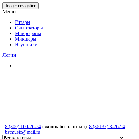
Skip
Toggle navigation
to
Меню
the
content
Гитары
Синтезаторы
Микрофоны
Микшеры
Наушники
Логин
8 (800) 100-26-24
(звонок бесплатный),
8 (86137) 3-26-54
bstmusic@mail.ru