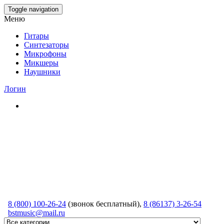
Skip
Toggle navigation
to
Меню
the
content
Гитары
Синтезаторы
Микрофоны
Микшеры
Наушники
Логин
8 (800) 100-26-24
(звонок бесплатный),
8 (86137) 3-26-54
bstmusic@mail.ru