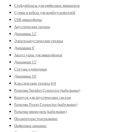
Стейджбоксы для цифровых микшеров
Сумки и кейсы для комбоусилителей
USB микрофоны
Акустические гитары
Динамики 12'
Электроакустические гитары
Динамики 6'
Аксессуары для микрофонов
Динамики 15'
Струны одиночные
Динамики 10'
Классические гитары 4/4
Разъемы Speaker Connector (кабельные)
Корпуса для акустических систем
Разъемы Power Connector (кабельные)
Разъемы миниджек (кабельные)
Прожекторы театральные
Цифровые пианино