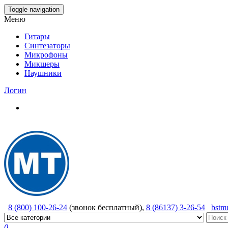
Skip
Toggle navigation
to
Меню
the
content
Гитары
Синтезаторы
Микрофоны
Микшеры
Наушники
Логин
8 (800) 100-26-24
(звонок бесплатный),
8 (86137) 3-26-54
bstm
0