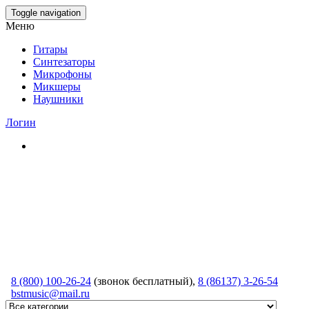
Skip
Toggle navigation
to
Меню
the
content
Гитары
Синтезаторы
Микрофоны
Микшеры
Наушники
Логин
8 (800) 100-26-24
(звонок бесплатный),
8 (86137) 3-26-54
bstmusic@mail.ru