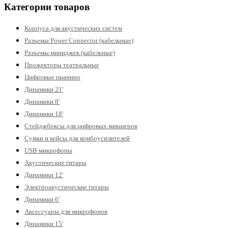
Категории товаров
Корпуса для акустических систем
Разъемы Power Connector (кабельные)
Разъемы миниджек (кабельные)
Прожекторы театральные
Цифровые пианино
Динамики 21'
Динамики 8'
Динамики 18'
Стейджбоксы для цифровых микшеров
Сумки и кейсы для комбоусилителей
USB микрофоны
Акустические гитары
Динамики 12'
Электроакустические гитары
Динамики 6'
Аксессуары для микрофонов
Динамики 15'