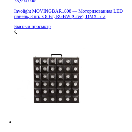
35,990.00
₽
Involight MOVINGBAR1808 — Моторизованная LED
панель, 8 шт. х 8 Вт, RGBW (Cree), DMX-512
Бысрый просмотр