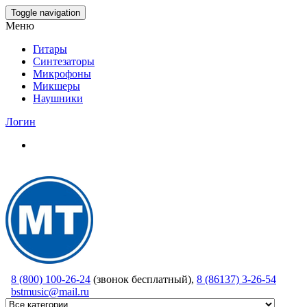
Skip
Toggle navigation
to
Меню
the
content
Гитары
Синтезаторы
Микрофоны
Микшеры
Наушники
Логин
8 (800) 100-26-24
(звонок бесплатный),
8 (86137) 3-26-54
bstmusic@mail.ru