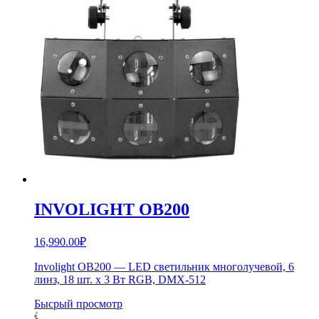
INVOLIGHT OB200
16,990.00
₽
Involight OB200 — LED светильник многолучевой, 6
линз, 18 шт. х 3 Вт RGB, DMX-512
Бысрый просмотр