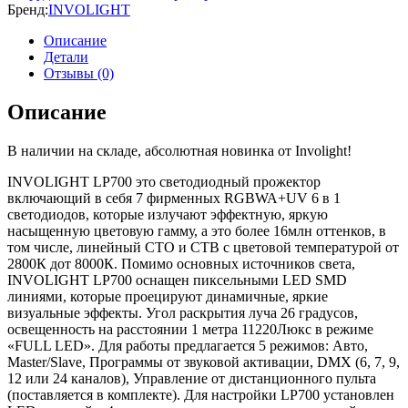
Бренд:
INVOLIGHT
Описание
Детали
Отзывы (0)
Описание
В наличии на складе, абсолютная новинка от Involight!
INVOLIGHT LP700 это светодиодный прожектор
включающий в себя 7 фирменных RGBWA+UV 6 в 1
светодиодов, которые излучают эффектную, яркую
насыщенную цветовую гамму, а это более 16млн оттенков, в
том числе, линейный СТО и СТB с цветовой температурой от
2800К дот 8000К. Помимо основных источников света,
INVOLIGHT LP700 оснащен пиксельными LED SMD
линиями, которые проецируют динамичные, яркие
визуальные эффекты. Угол раскрытия луча 26 градусов,
освещенность на расстоянии 1 метра 11220Люкс в режиме
«FULL LED». Для работы предлагается 5 режимов: Авто,
Master/Slave, Программы от звуковой активации, DMX (6, 7, 9,
12 или 24 каналов), Управление от дистанционного пульта
(поставляется в комплекте). Для настройки LP700 установлен