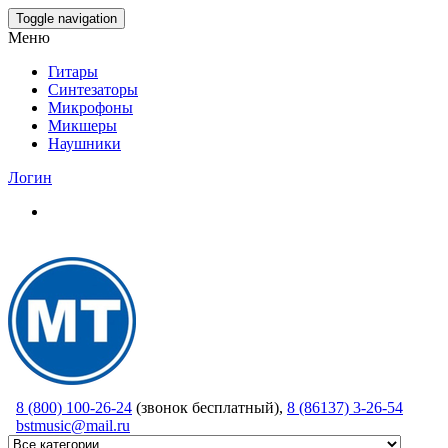
Skip
Toggle navigation
to
Меню
the
content
Гитары
Синтезаторы
Микрофоны
Микшеры
Наушники
Логин
8 (800) 100-26-24
(звонок бесплатный),
8 (86137) 3-26-54
bstmusic@mail.ru