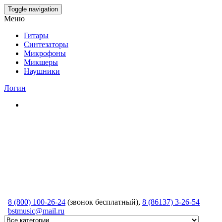
Skip
Toggle navigation
to
Меню
the
content
Гитары
Синтезаторы
Микрофоны
Микшеры
Наушники
Логин
8 (800) 100-26-24
(звонок бесплатный),
8 (86137) 3-26-54
bstmusic@mail.ru