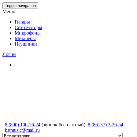
Skip
Toggle navigation
to
Меню
the
content
Гитары
Синтезаторы
Микрофоны
Микшеры
Наушники
Логин
8 (800) 100-26-24
(звонок бесплатный),
8 (86137) 3-26-54
bstmusic@mail.ru