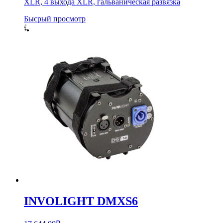
XLR, 4 выхода XLR, гальваническая развязка
Бысрый просмотр
INVOLIGHT DMXS6