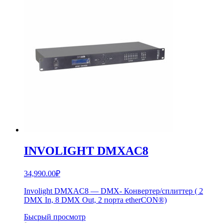
INVOLIGHT DMXAC8
34,990.00
₽
Involight DMXAC8 — DMX- Конвертер/сплиттер ( 2
DMX In, 8 DMX Out, 2 порта etherCON®)
Бысрый просмотр