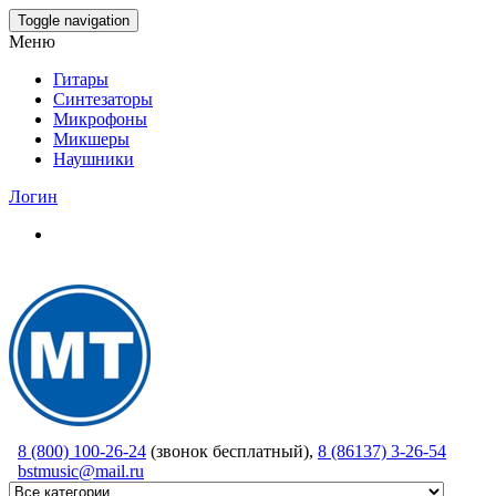
Skip
Toggle navigation
to
Меню
the
content
Гитары
Синтезаторы
Микрофоны
Микшеры
Наушники
Логин
8 (800) 100-26-24
(звонок бесплатный),
8 (86137) 3-26-54
bstmusic@mail.ru