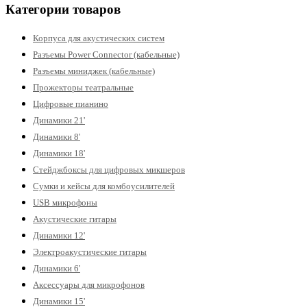
Категории товаров
Корпуса для акустических систем
Разъемы Power Connector (кабельные)
Разъемы миниджек (кабельные)
Прожекторы театральные
Цифровые пианино
Динамики 21'
Динамики 8'
Динамики 18'
Стейджбоксы для цифровых микшеров
Сумки и кейсы для комбоусилителей
USB микрофоны
Акустические гитары
Динамики 12'
Электроакустические гитары
Динамики 6'
Аксессуары для микрофонов
Динамики 15'