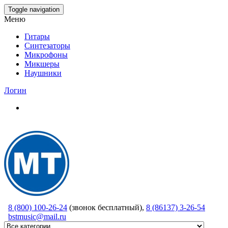
Skip
Toggle navigation
to
Меню
the
content
Гитары
Синтезаторы
Микрофоны
Микшеры
Наушники
Логин
8 (800) 100-26-24
(звонок бесплатный),
8 (86137) 3-26-54
bstmusic@mail.ru