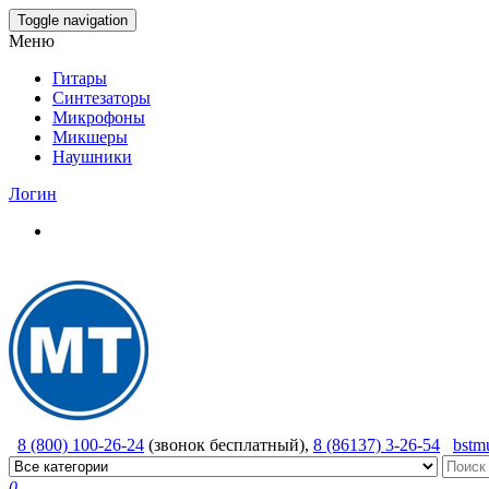
Skip
Toggle navigation
to
Меню
the
content
Гитары
Синтезаторы
Микрофоны
Микшеры
Наушники
Логин
8 (800) 100-26-24
(звонок бесплатный),
8 (86137) 3-26-54
bstm
0