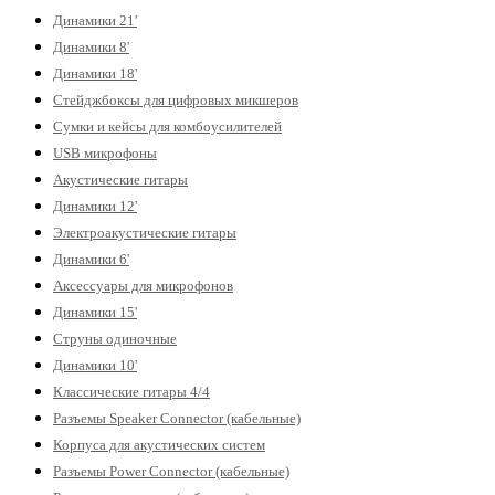
Динамики 21'
Динамики 8'
Динамики 18'
Стейджбоксы для цифровых микшеров
Сумки и кейсы для комбоусилителей
USB микрофоны
Акустические гитары
Динамики 12'
Электроакустические гитары
Динамики 6'
Аксессуары для микрофонов
Динамики 15'
Струны одиночные
Динамики 10'
Классические гитары 4/4
Разъемы Speaker Connector (кабельные)
Корпуса для акустических систем
Разъемы Power Connector (кабельные)