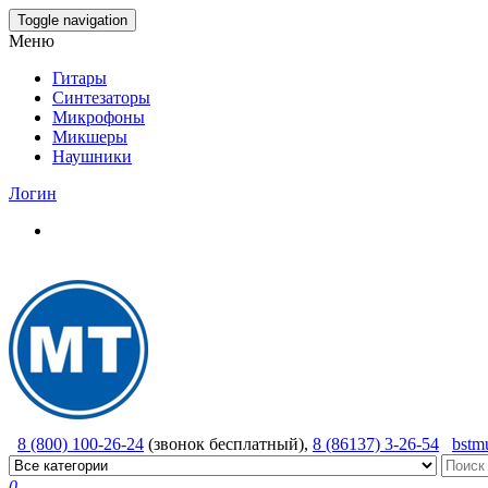
Skip
Toggle navigation
to
Меню
the
content
Гитары
Синтезаторы
Микрофоны
Микшеры
Наушники
Логин
8 (800) 100-26-24
(звонок бесплатный),
8 (86137) 3-26-54
bstm
0