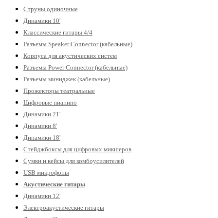
Струны одиночные
Динамики 10'
Классические гитары 4/4
Разъемы Speaker Connector (кабельные)
Корпуса для акустических систем
Разъемы Power Connector (кабельные)
Разъемы миниджек (кабельные)
Прожекторы театральные
Цифровые пианино
Динамики 21'
Динамики 8'
Динамики 18'
Стейджбоксы для цифровых микшеров
Сумки и кейсы для комбоусилителей
USB микрофоны
Акустические гитары
Динамики 12'
Электроакустические гитары