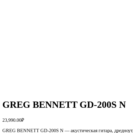
GREG BENNETT GD-200S N
23,990.00
₽
GREG BENNETT GD-200S N — акустическая гитара, дредноут, 