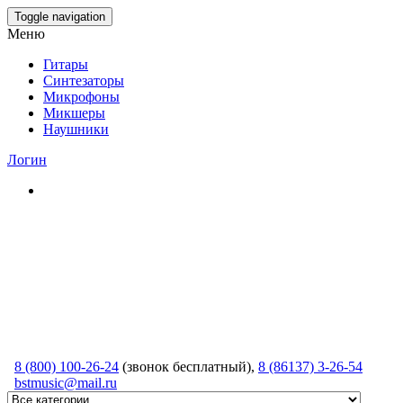
Skip
Toggle navigation
to
Меню
the
content
Гитары
Синтезаторы
Микрофоны
Микшеры
Наушники
Логин
8 (800) 100-26-24
(звонок бесплатный),
8 (86137) 3-26-54
bstmusic@mail.ru