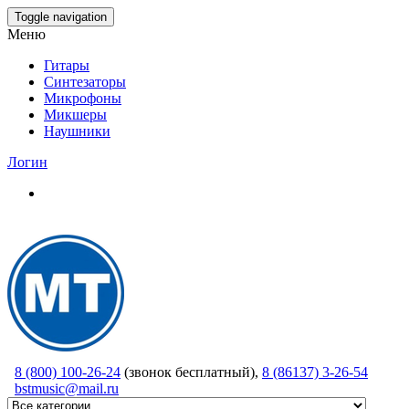
Skip
Toggle navigation
to
Меню
the
content
Гитары
Синтезаторы
Микрофоны
Микшеры
Наушники
Логин
8 (800) 100-26-24
(звонок бесплатный),
8 (86137) 3-26-54
bstmusic@mail.ru