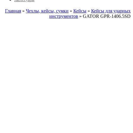
Главная
»
Чехлы, кейсы, сумки
»
Кейсы
»
Кейсы для ударных
инструментов
» GATOR GPR-1406.5SD