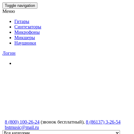
Skip
Toggle navigation
to
Меню
the
content
Гитары
Синтезаторы
Микрофоны
Микшеры
Наушники
Логин
8 (800) 100-26-24
(звонок бесплатный),
8 (86137) 3-26-54
bstmusic@mail.ru