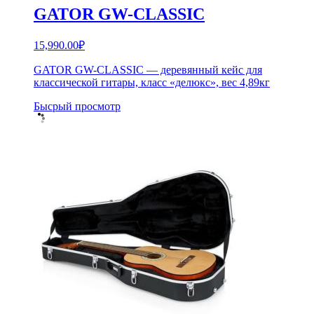
GATOR GW-CLASSIC
15,990.00
₽
GATOR GW-CLASSIC — деревянный кейс для
классической гитары, класс «делюкс», вес 4,89кг
Бысрый просмотр