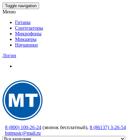
Skip
Toggle navigation
to
Меню
the
content
Гитары
Синтезаторы
Микрофоны
Микшеры
Наушники
Логин
8 (800) 100-26-24
(звонок бесплатный),
8 (86137) 3-26-54
bstmusic@mail.ru