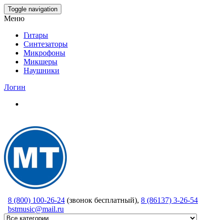
Skip
Toggle navigation
to
Меню
the
content
Гитары
Синтезаторы
Микрофоны
Микшеры
Наушники
Логин
8 (800) 100-26-24
(звонок бесплатный),
8 (86137) 3-26-54
bstmusic@mail.ru