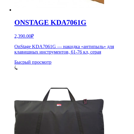
ONSTAGE KDA7061G
2,390.00
₽
OnStage KDA7061G — накидка «антипыль» для
клавишных инструментов, 61-76 кл, серая
Бысрый просмотр