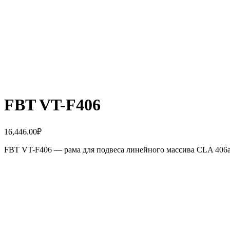
FBT VT-F406
16,446.00
₽
FBT VT-F406 — рама для подвеса линейного массива CLA 406