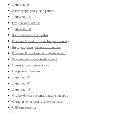
Динамики 6'
Аксессуары для микрофонов
Динамики 15'
Струны одиночные
Динамики 10'
Классические гитары 4/4
Разъемы Speaker Connector (кабельные)
Корпуса для акустических систем
Разъемы Power Connector (кабельные)
Разъемы миниджек (кабельные)
Прожекторы театральные
Цифровые пианино
Динамики 21'
Динамики 8'
Динамики 18'
Стейджбоксы для цифровых микшеров
Сумки и кейсы для комбоусилителей
USB микрофоны