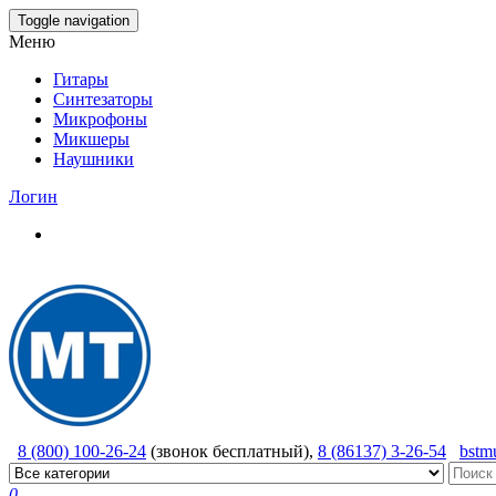
Skip
Toggle navigation
to
Меню
the
content
Гитары
Синтезаторы
Микрофоны
Микшеры
Наушники
Логин
8 (800) 100-26-24
(звонок бесплатный),
8 (86137) 3-26-54
bstm
0