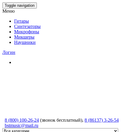
Skip
Toggle navigation
to
Меню
the
content
Гитары
Синтезаторы
Микрофоны
Микшеры
Наушники
Логин
8 (800) 100-26-24
(звонок бесплатный),
8 (86137) 3-26-54
bstmusic@mail.ru