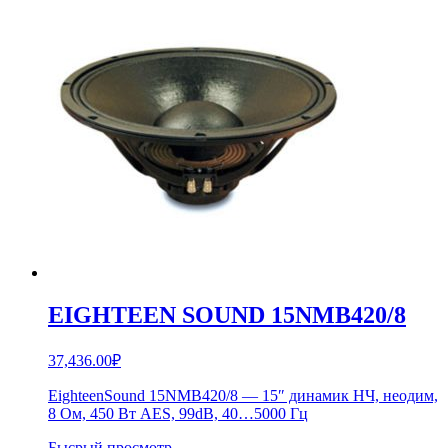
EIGHTEEN SOUND 15NMB420/8
37,436.00
₽
EighteenSound 15NMB420/8 — 15″ динамик НЧ, неодим,
8 Ом, 450 Вт AES, 99dB, 40…5000 Гц
Бысрый просмотр