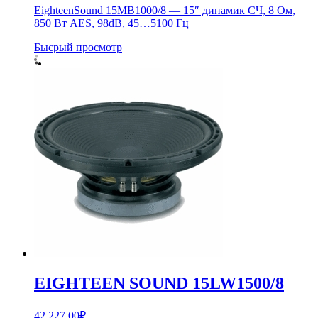
EighteenSound 15MB1000/8 — 15″ динамик СЧ, 8 Ом,
850 Вт AES, 98dB, 45…5100 Гц
Бысрый просмотр
EIGHTEEN SOUND 15LW1500/8
42,227.00
₽