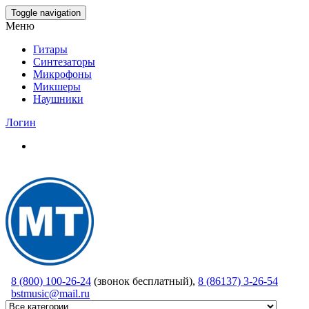
Skip
Toggle navigation
to
Меню
the
content
Гитары
Синтезаторы
Микрофоны
Микшеры
Наушники
Логин
8 (800) 100-26-24
(звонок бесплатный),
8 (86137) 3-26-54
bstmusic@mail.ru