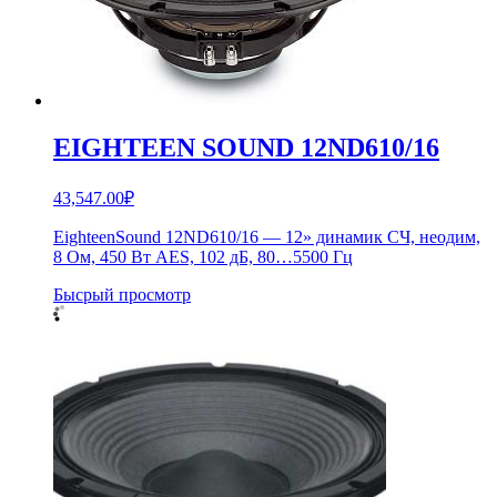
EIGHTEEN SOUND 12ND610/16
43,547.00
₽
EighteenSound 12ND610/16 — 12» динамик СЧ, неодим,
8 Ом, 450 Вт AES, 102 дБ, 80…5500 Гц
Бысрый просмотр