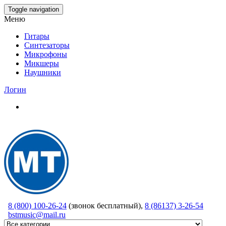
Skip
Toggle navigation
to
Меню
the
content
Гитары
Синтезаторы
Микрофоны
Микшеры
Наушники
Логин
8 (800) 100-26-24
(звонок бесплатный),
8 (86137) 3-26-54
bstmusic@mail.ru