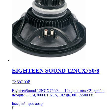
EIGHTEEN SOUND 12NCX750/8
72,587.00
₽
EighteenSound 12NCX750/8 — 12» динамик СЧ-драйв.,
неодим, 8 Ом, 800 Вт AES, 102 дБ, 80…5500 Гц
Бысрый просмотр