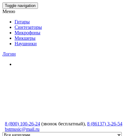
Skip
Toggle navigation
to
Меню
the
content
Гитары
Синтезаторы
Микрофоны
Микшеры
Наушники
Логин
8 (800) 100-26-24
(звонок бесплатный),
8 (86137) 3-26-54
bstmusic@mail.ru