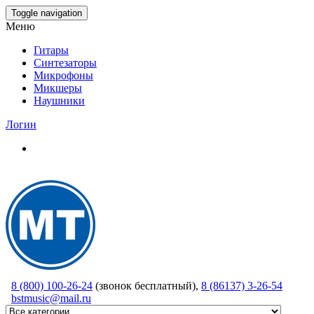
Skip
Toggle navigation
to
Меню
the
content
Гитары
Синтезаторы
Микрофоны
Микшеры
Наушники
Логин
8 (800) 100-26-24
(звонок бесплатный),
8 (86137) 3-26-54
bstmusic@mail.ru