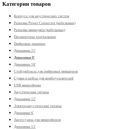
Категории товаров
Корпуса для акустических систем
Разъемы Power Connector (кабельные)
Разъемы миниджек (кабельные)
Прожекторы театральные
Цифровые пианино
Динамики 21'
Динамики 8'
Динамики 18'
Стейджбоксы для цифровых микшеров
Сумки и кейсы для комбоусилителей
USB микрофоны
Акустические гитары
Динамики 12'
Электроакустические гитары
Динамики 6'
Аксессуары для микрофонов
Динамики 15'