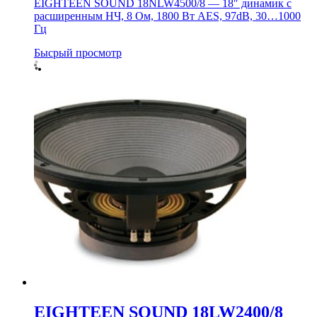
EIGHTEEN SOUND 18NLW4500/8 — 18″ динамик с
расширенным НЧ, 8 Ом, 1800 Вт AES, 97dB, 30…1000
Гц
Бысрый просмотр
EIGHTEEN SOUND 18LW2400/8