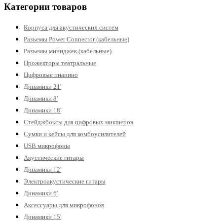
Категории товаров
Корпуса для акустических систем
Разъемы Power Connector (кабельные)
Разъемы миниджек (кабельные)
Прожекторы театральные
Цифровые пианино
Динамики 21'
Динамики 8'
Динамики 18'
Стейджбоксы для цифровых микшеров
Сумки и кейсы для комбоусилителей
USB микрофоны
Акустические гитары
Динамики 12'
Электроакустические гитары
Динамики 6'
Аксессуары для микрофонов
Динамики 15'