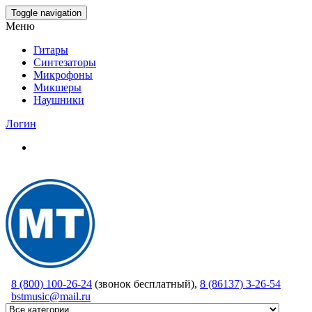
Skip
Toggle navigation
to
Меню
the
content
Гитары
Синтезаторы
Микрофоны
Микшеры
Наушники
Логин
8 (800) 100-26-24
(звонок бесплатный),
8 (86137) 3-26-54
bstmusic@mail.ru