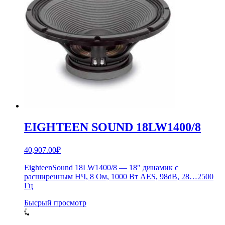
EIGHTEEN SOUND 18LW1400/8
40,907.00
₽
EighteenSound 18LW1400/8 — 18″ динамик с
расширенным НЧ, 8 Ом, 1000 Вт AES, 98dB, 28…2500
Гц
Бысрый просмотр