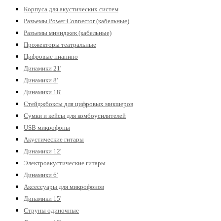
Корпуса для акустических систем
Разъемы Power Connector (кабельные)
Разъемы миниджек (кабельные)
Прожекторы театральные
Цифровые пианино
Динамики 21'
Динамики 8'
Динамики 18'
Стейджбоксы для цифровых микшеров
Сумки и кейсы для комбоусилителей
USB микрофоны
Акустические гитары
Динамики 12'
Электроакустические гитары
Динамики 6'
Аксессуары для микрофонов
Динамики 15'
Струны одиночные