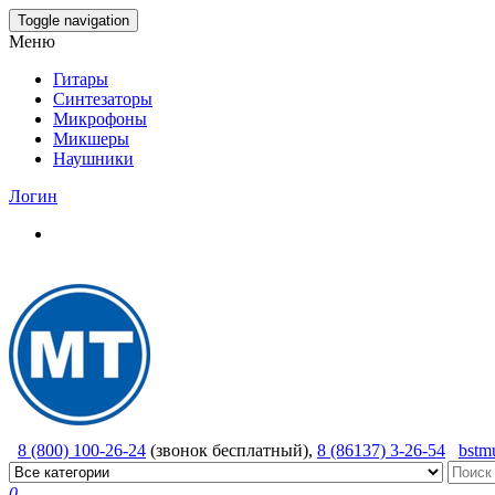
Skip
Toggle navigation
to
Меню
the
content
Гитары
Синтезаторы
Микрофоны
Микшеры
Наушники
Логин
8 (800) 100-26-24
(звонок бесплатный),
8 (86137) 3-26-54
bstm
0