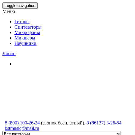
Skip
Toggle navigation
to
Меню
the
content
Гитары
Синтезаторы
Микрофоны
Микшеры
Наушники
Логин
8 (800) 100-26-24
(звонок бесплатный),
8 (86137) 3-26-54
bstmusic@mail.ru