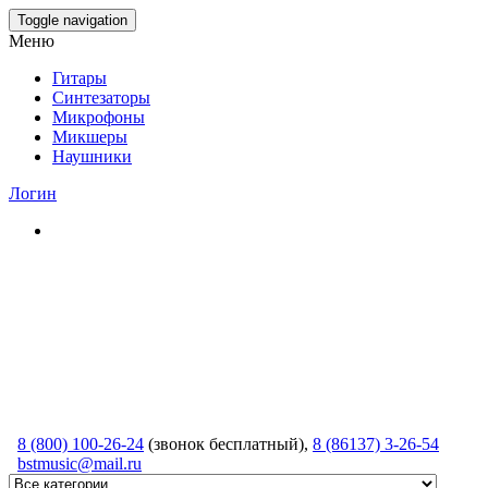
Skip
Toggle navigation
to
Меню
the
content
Гитары
Синтезаторы
Микрофоны
Микшеры
Наушники
Логин
8 (800) 100-26-24
(звонок бесплатный),
8 (86137) 3-26-54
bstmusic@mail.ru