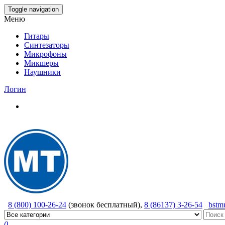
Skip
Toggle navigation
to
Меню
the
content
Гитары
Синтезаторы
Микрофоны
Микшеры
Наушники
Логин
8 (800) 100-26-24
(звонок бесплатный),
8 (86137) 3-26-54
bstm
0