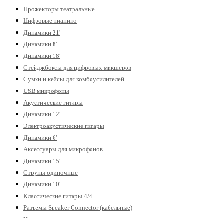
Прожекторы театральные
Цифровые пианино
Динамики 21'
Динамики 8'
Динамики 18'
Стейджбоксы для цифровых микшеров
Сумки и кейсы для комбоусилителей
USB микрофоны
Акустические гитары
Динамики 12'
Электроакустические гитары
Динамики 6'
Аксессуары для микрофонов
Динамики 15'
Струны одиночные
Динамики 10'
Классические гитары 4/4
Разъемы Speaker Connector (кабельные)