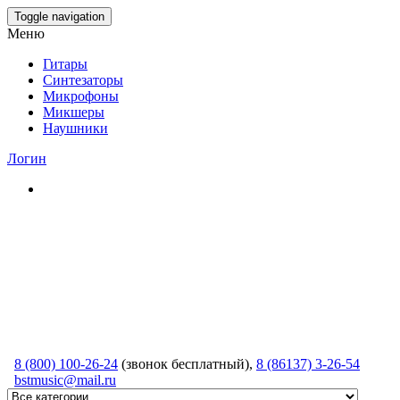
Skip
Toggle navigation
to
Меню
the
content
Гитары
Синтезаторы
Микрофоны
Микшеры
Наушники
Логин
8 (800) 100-26-24
(звонок бесплатный),
8 (86137) 3-26-54
bstmusic@mail.ru