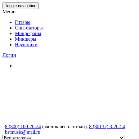
Skip
Toggle navigation
to
Меню
the
content
Гитары
Синтезаторы
Микрофоны
Микшеры
Наушники
Логин
8 (800) 100-26-24
(звонок бесплатный),
8 (86137) 3-26-54
bstmusic@mail.ru