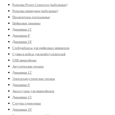
Разъемы Power Connector (кабельные)
Разъемы миниджек (кабельные)
Прожекторы театральные
Цифровые пианино
Динамики 21'
Динамики 8'
Динамики 18'
Стейджбоксы для цифровых микшеров
Сумки и кейсы для комбоусилителей
USB микрофоны
Акустические гитары
Динамики 12'
Электроакустические гитары
Динамики 6'
Аксессуары для микрофонов
Динамики 15'
Струны одиночные
Динамики 10'