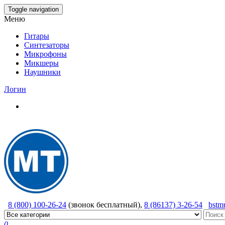
Skip
Toggle navigation
to
Меню
the
content
Гитары
Синтезаторы
Микрофоны
Микшеры
Наушники
Логин
8 (800) 100-26-24
(звонок бесплатный),
8 (86137) 3-26-54
bstm
0