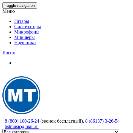
Skip
Toggle navigation
to
Меню
the
content
Гитары
Синтезаторы
Микрофоны
Микшеры
Наушники
Логин
8 (800) 100-26-24
(звонок бесплатный),
8 (86137) 3-26-54
bstmusic@mail.ru