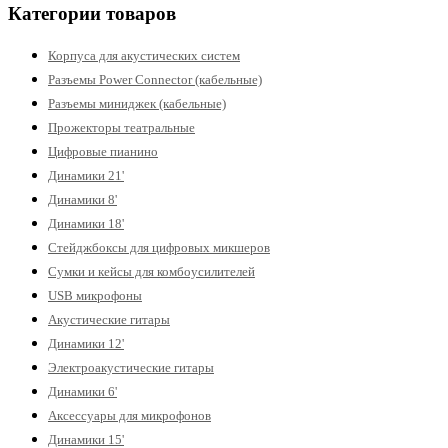
Категории товаров
Корпуса для акустических систем
Разъемы Power Connector (кабельные)
Разъемы миниджек (кабельные)
Прожекторы театральные
Цифровые пианино
Динамики 21'
Динамики 8'
Динамики 18'
Стейджбоксы для цифровых микшеров
Сумки и кейсы для комбоусилителей
USB микрофоны
Акустические гитары
Динамики 12'
Электроакустические гитары
Динамики 6'
Аксессуары для микрофонов
Динамики 15'