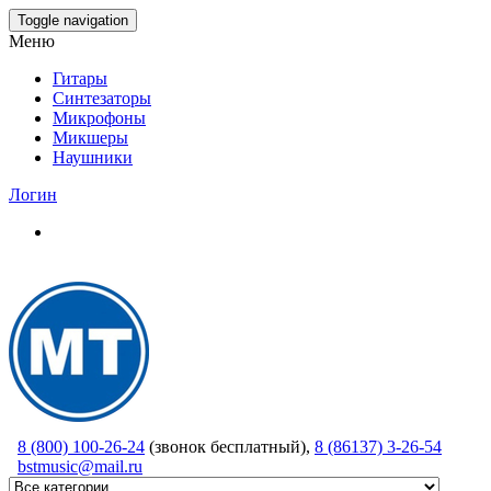
Skip
Toggle navigation
to
Меню
the
content
Гитары
Синтезаторы
Микрофоны
Микшеры
Наушники
Логин
8 (800) 100-26-24
(звонок бесплатный),
8 (86137) 3-26-54
bstmusic@mail.ru