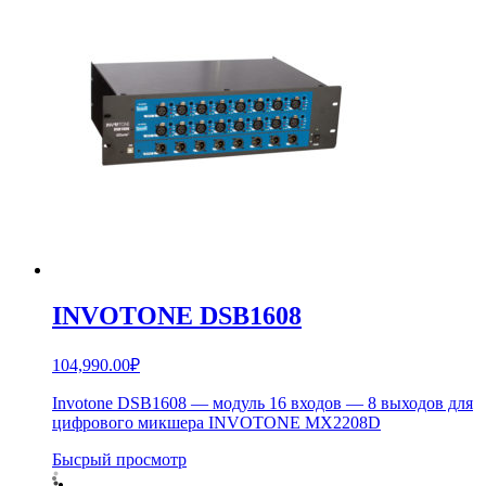
INVOTONE DSB1608
104,990.00
₽
Invotone DSB1608 — модуль 16 входов — 8 выходов для
цифрового микшера INVOTONE MX2208D
Бысрый просмотр