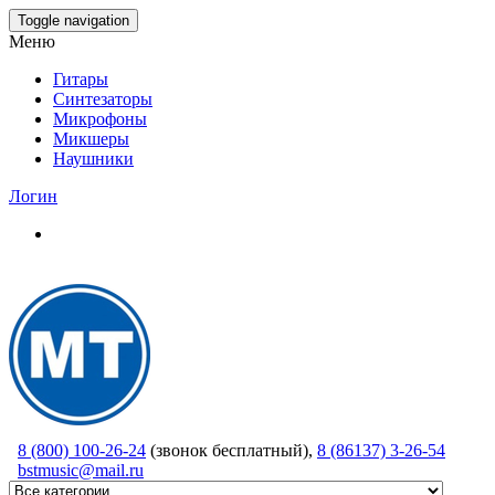
Skip
Toggle navigation
to
Меню
the
content
Гитары
Синтезаторы
Микрофоны
Микшеры
Наушники
Логин
8 (800) 100-26-24
(звонок бесплатный),
8 (86137) 3-26-54
bstmusic@mail.ru