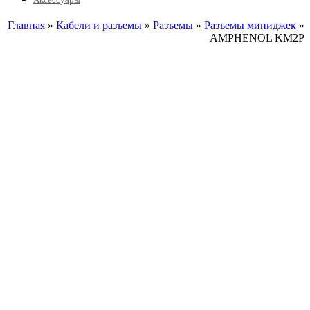
Главная
»
Кабели и разъемы
»
Разъемы
»
Разъемы миниджек
»
AMPHENOL KM2P