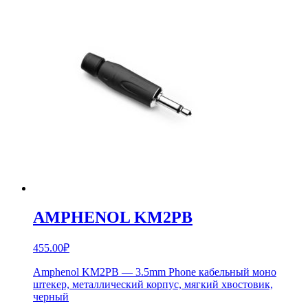
AMPHENOL KM2PB
455.00
₽
Amphenol KM2PB — 3.5mm Phone кабельный моно
штекер, металлический корпус, мягкий хвостовик,
черный