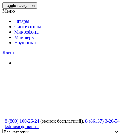
Skip
Toggle navigation
to
Меню
the
content
Гитары
Синтезаторы
Микрофоны
Микшеры
Наушники
Логин
8 (800) 100-26-24
(звонок бесплатный),
8 (86137) 3-26-54
bstmusic@mail.ru