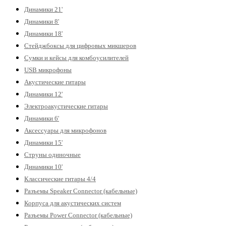
Динамики 21'
Динамики 8'
Динамики 18'
Стейджбоксы для цифровых микшеров
Сумки и кейсы для комбоусилителей
USB микрофоны
Акустические гитары
Динамики 12'
Электроакустические гитары
Динамики 6'
Аксессуары для микрофонов
Динамики 15'
Струны одиночные
Динамики 10'
Классические гитары 4/4
Разъемы Speaker Connector (кабельные)
Корпуса для акустических систем
Разъемы Power Connector (кабельные)