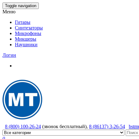
Skip
Toggle navigation
to
Меню
the
content
Гитары
Синтезаторы
Микрофоны
Микшеры
Наушники
Логин
8 (800) 100-26-24
(звонок бесплатный),
8 (86137) 3-26-54
bstm
0