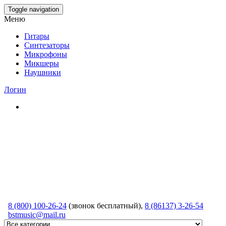
Skip
Toggle navigation
to
Меню
the
content
Гитары
Синтезаторы
Микрофоны
Микшеры
Наушники
Логин
8 (800) 100-26-24
(звонок бесплатный),
8 (86137) 3-26-54
bstmusic@mail.ru