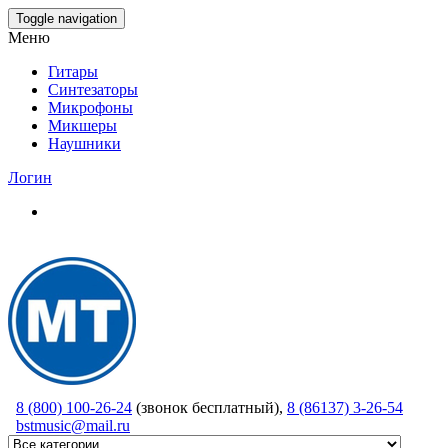
Skip
Toggle navigation
to
Меню
the
content
Гитары
Синтезаторы
Микрофоны
Микшеры
Наушники
Логин
8 (800) 100-26-24
(звонок бесплатный),
8 (86137) 3-26-54
bstmusic@mail.ru