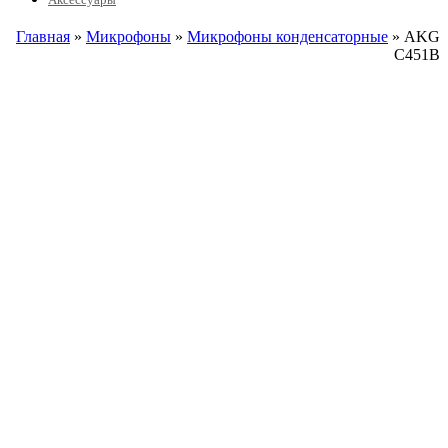
Главная
»
Микрофоны
»
Микрофоны конденсаторные
» AKG
C451B