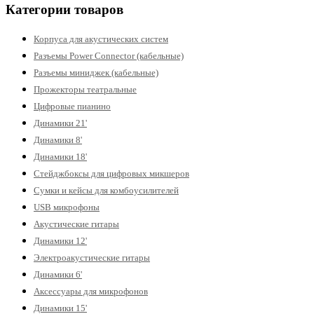
Категории товаров
Корпуса для акустических систем
Разъемы Power Connector (кабельные)
Разъемы миниджек (кабельные)
Прожекторы театральные
Цифровые пианино
Динамики 21'
Динамики 8'
Динамики 18'
Стейджбоксы для цифровых микшеров
Сумки и кейсы для комбоусилителей
USB микрофоны
Акустические гитары
Динамики 12'
Электроакустические гитары
Динамики 6'
Аксессуары для микрофонов
Динамики 15'