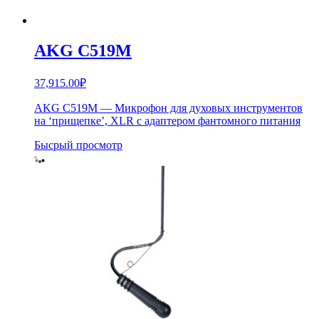
AKG C519M
37,915.00
₽
AKG C519M — Микрофон для духовых инструментов
на ‘прищепке’, XLR с адаптером фантомного питания
Бысрый просмотр