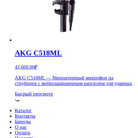
AKG C518ML
43,669.00
₽
AKG C518ML — Миниатюрный микрофон на
струбцине с виброзащищенным капсюлем для ударных
Бысрый просмотр
Каталог
Контакты
Бренды
О нас
Оплата