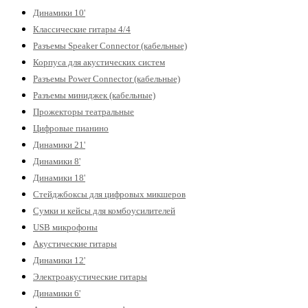
Динамики 10'
Классические гитары 4/4
Разъемы Speaker Connector (кабельные)
Корпуса для акустических систем
Разъемы Power Connector (кабельные)
Разъемы миниджек (кабельные)
Прожекторы театральные
Цифровые пианино
Динамики 21'
Динамики 8'
Динамики 18'
Стейджбоксы для цифровых микшеров
Сумки и кейсы для комбоусилителей
USB микрофоны
Акустические гитары
Динамики 12'
Электроакустические гитары
Динамики 6'