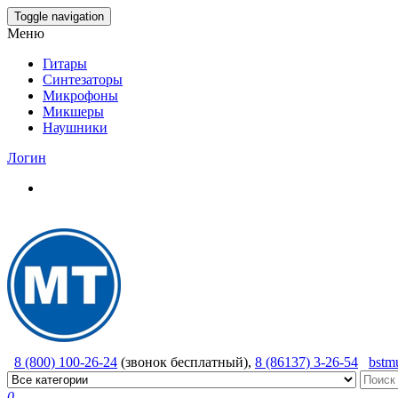
Skip
Toggle navigation
to
Меню
the
content
Гитары
Синтезаторы
Микрофоны
Микшеры
Наушники
Логин
8 (800) 100-26-24
(звонок бесплатный),
8 (86137) 3-26-54
bstm
0