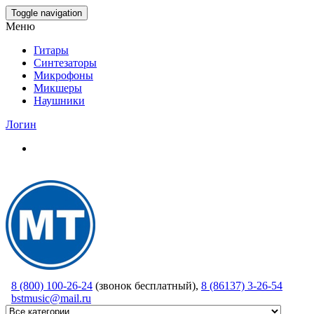
Skip
Toggle navigation
to
Меню
the
content
Гитары
Синтезаторы
Микрофоны
Микшеры
Наушники
Логин
8 (800) 100-26-24
(звонок бесплатный),
8 (86137) 3-26-54
bstmusic@mail.ru