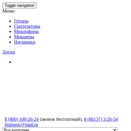
Skip
Toggle navigation
to
Меню
the
content
Гитары
Синтезаторы
Микрофоны
Микшеры
Наушники
Логин
8 (800) 100-26-24
(звонок бесплатный),
8 (86137) 3-26-54
bstmusic@mail.ru