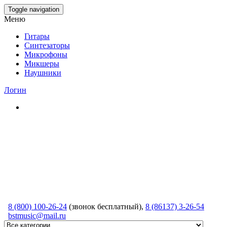
Skip
Toggle navigation
to
Меню
the
content
Гитары
Синтезаторы
Микрофоны
Микшеры
Наушники
Логин
8 (800) 100-26-24
(звонок бесплатный),
8 (86137) 3-26-54
bstmusic@mail.ru