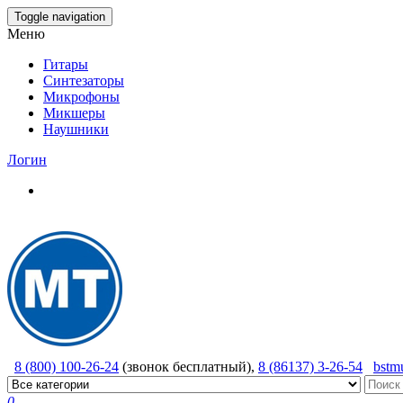
Skip
Toggle navigation
to
Меню
the
content
Гитары
Синтезаторы
Микрофоны
Микшеры
Наушники
Логин
8 (800) 100-26-24
(звонок бесплатный),
8 (86137) 3-26-54
bstm
0