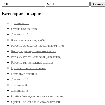
Минимальная
Максимальная
Фильтра
цена
цена
Категории товаров
Динамики 15'
Струны одиночные
Динамики 10'
Классические гитары 4/4
Разъемы Speaker Connector (кабельные)
Корпуса для акустических систем
Разъемы Power Connector (кабельные)
Разъемы миниджек (кабельные)
Прожекторы театральные
Цифровые пианино
Динамики 21'
Динамики 8'
Динамики 18'
Стейджбоксы для цифровых микшеров
Сумки и кейсы для комбоусилителей