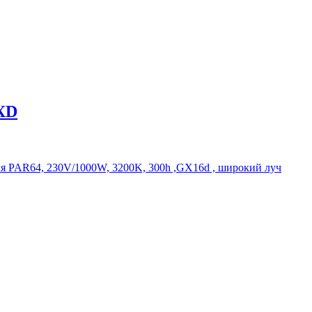
XD
AR64, 230V/1000W, 3200K, 300h ,GX16d , широкий луч