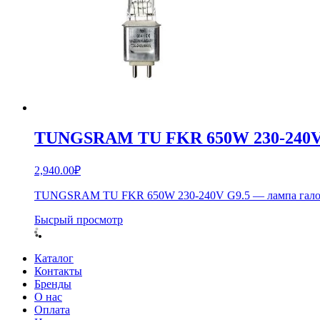
TUNGSRAM TU FKR 650W 230-240V
2,940.00
₽
TUNGSRAM TU FKR 650W 230-240V G9.5 — лампа галогено
Бысрый просмотр
Каталог
Контакты
Бренды
О нас
Оплата